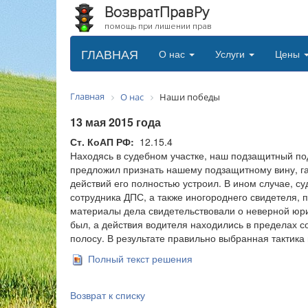
ВозвратПравРу
помощь при лишении прав
ГЛАВНАЯ
О нас
Услуги
Цены
Главная
О нас
Наши победы
13 мая 2015 года
Ст. КоАП РФ:
12.15.4
Находясь в судебном участке, наш подзащитный по
предложил признать нашему подзащитному вину, г
действий его полностью устроил. В ином случае, с
сотрудника ДПС, а также иногороднего свидетеля, 
материалы дела свидетельствовали о неверной юри
был, а действия водителя находились в пределах с
полосу. В результате правильно выбранная тактика
Полный текст решения
Возврат к списку