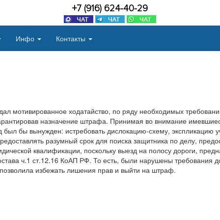
+7 (916) 624-40-29
Инфо
Контакты
дал мотивированное ходатайство, по ряду необходимых требований
арантировав назначение штрафа. Принимая во внимание имевшиес
уд был бы вынужден: истребовать дислокацию-схему, экспликацию у
предоставлять разумный срок для поиска защитника по делу, предос
дической квалификации, поскольку выезд на полосу дороги, предн
остава ч.1 ст.12.16 КоАП РФ. То есть, были нарушены требования д
 позволила избежать лишения прав и выйти на штраф.