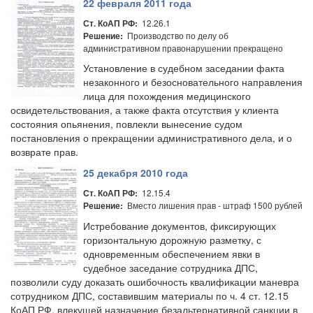
22 февраля 2011 года
12.26.1
Ст. КоАП РФ:
Производство по делу об
Решение:
административном правонарушении прекращено
Установление в судебном заседании факта
незаконного и безосновательного направления
лица для похождения медицинского
освидетельствования, а также факта отсутствия у клиента
состояния опьянения, повлекли вынесение судом
постановления о прекращении административного дела, и о
возврате прав.
25 декабря 2010 года
12.15.4
Ст. КоАП РФ:
Вместо лишения прав - штраф 1500 рублей
Решение:
Истребование документов, фиксирующих
горизонтальную дорожную разметку, с
одновременным обеспечением явки в
судебное заседание сотрудника ДПС,
позволили суду доказать ошибочность квалификации маневра
сотрудником ДПС, составившим материалы по ч. 4 ст. 12.15
КоАП РФ, влекущей назначение безальтернативной санкции в