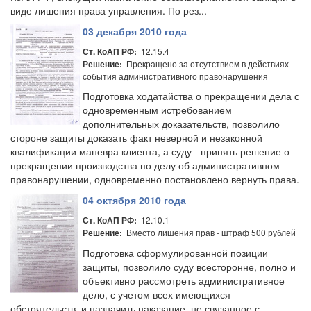
виде лишения права управления. По рез...
03 декабря 2010 года
12.15.4
Ст. КоАП РФ:
Прекращено за отсутствием в действиях
Решение:
события административного правонарушения
Подготовка ходатайства о прекращении дела с
одновременным истребованием
дополнительных доказательств, позволило
стороне защиты доказать факт неверной и незаконной
квалификации маневра клиента, а суду - принять решение о
прекращении производства по делу об административном
правонарушении, одновременно постановлено вернуть права.
04 октября 2010 года
12.10.1
Ст. КоАП РФ:
Вместо лишения прав - штраф 500 рублей
Решение:
Подготовка сформулированной позиции
защиты, позволило суду всесторонне, полно и
объективно рассмотреть административное
дело, с учетом всех имеющихся
обстоятельств, и назначить наказание, не связанное с