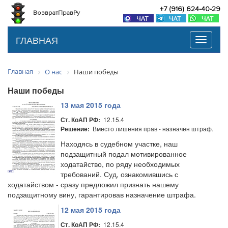
+7 (916) 624-40-29
ВозвратПравРу
ГЛАВНАЯ
Toggle
navigati
Главная
О нас
Наши победы
Наши победы
13 мая 2015 года
12.15.4
Ст. КоАП РФ:
Вместо лишения прав - назначен штраф.
Решение:
Находясь в судебном участке, наш
подзащитный подал мотивированное
ходатайство, по ряду необходимых
требований. Суд, ознакомившись с
ходатайством - сразу предложил признать нашему
подзащитному вину, гарантировав назначение штрафа.
12 мая 2015 года
12.15.4
Ст. КоАП РФ: