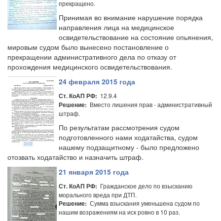
прекращено.
Принимая во внимание нарушение порядка
направления лица на медицинское
освидетельствование на состояние опьянения,
мировым судом было вынесено постановление о
прекращении административного дела по отказу от
прохождения медицинского освидетельствования.
24 февраля 2015 года
12.9.4
Ст. КоАП РФ:
Вместо лишения прав - административный
Решение:
штраф.
По результатам рассмотрения судом
подготовленного нами ходатайства, судом
нашему подзащитному - было предложено
отозвать ходатайство и назначить штраф.
21 января 2015 года
Гражданское дело по взысканию
Ст. КоАП РФ:
морального вреда при ДТП.
Сумма взыскания уменьшена судом по
Решение:
нашим возражениям на иск ровно в 10 раз.