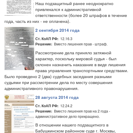
Наш подзащитный ранее неоднократно
привлекался к административной
ответственности (более 20 штрафов в течение
года, часть из них - не оплачена).
2 сентября 2014 года
12.16.3
Ст. КоАП РФ:
Вместо лишения прав - штраф.
Решение:
Рассмотрение дела приняло затяжной
характер, поскольку мировой судья - был
склонен назначить наказание в виде лишения
права управления транспортными средствами.
Было проведено 2 (два) судебных заседания разными
судьями при рассмотрении дела по месту совершения
административного правонарушения.
28 августа 2014 года
12.24.2
Ст. КоАП РФ:
Вместо лишения прав на 2 года -
Решение:
административное дело прекращено.
В отношении нашего подзащитного в
Бабушкинском районном суде г. Москвы,