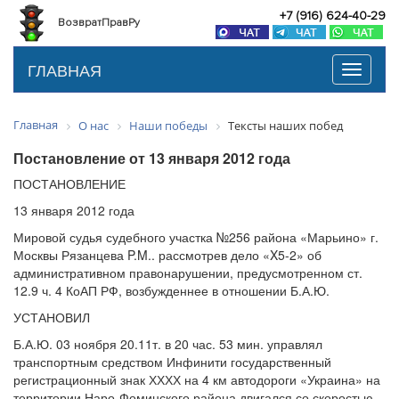
+7 (916) 624-40-29
ВозвратПравРу
ГЛАВНАЯ
Toggle
navigati
Главная
О нас
Наши победы
Тексты наших побед
Постановление от 13 января 2012 года
ПОСТАНОВЛЕНИЕ
13 января 2012 года
Мировой судья судебного участка №256 района «Марьино» г.
Москвы Рязанцева P.M.. рассмотрев дело «X5-2» об
административном правонарушении, предусмотренном ст.
12.9 ч. 4 КоАП РФ, возбужденнее в отношении Б.А.Ю.
УСТАНОВИЛ
Б.А.Ю. 03 ноября 20.11т. в 20 час. 53 мин. управлял
транспортным средством Инфинити государственный
регистрационный знак ХХХХ на 4 км автодороги «Украина» на
территории Наро-Фоминского района двигался со скоростью