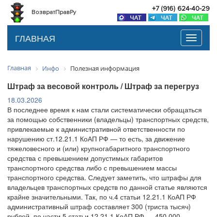
+7 (916) 624-40-29
ВозвратПравРу
ГЛАВНАЯ
Toggle
navigati
Главная
Инфо
Полезная информация
Штраф за весовой контроль / Штраф за перегруз
18.03.2026
В последнее время к нам стали систематически обращаться
за помощью собственники (владельцы) транспортных средств,
привлекаемые к административной ответственности по
нарушению ст.12.21.1 КоАП РФ — то есть, за движение
тяжеловесного и (или) крупногабаритного транспортного
средства с превышением допустимых габаритов
транспортного средства либо с превышением массы
транспортного средства. Следует заметить, что штрафы для
владельцев транспортных средств по данной статье являются
крайне значительными. Так, по ч.4 статьи 12.21.1 КоАП РФ
административный штраф составляет 300 (триста тысяч)
рублей, по части 5 статьи 12.21.1 КоАП РФ — 450 000