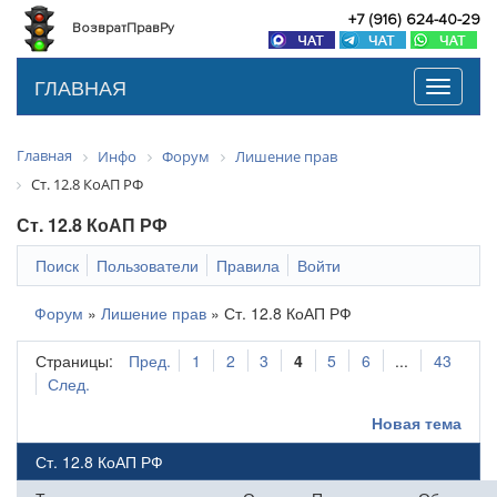
+7 (916) 624-40-29
ВозвратПравРу
ГЛАВНАЯ
Toggle
navigati
Главная
Инфо
Форум
Лишение прав
Ст. 12.8 КоАП РФ
Ст. 12.8 КоАП РФ
Поиск
Пользователи
Правила
Войти
Форум
»
Лишение прав
»
Ст. 12.8 КоАП РФ
Страницы:
Пред.
1
2
3
4
5
6
...
43
След.
Новая тема
Ст. 12.8 КоАП РФ