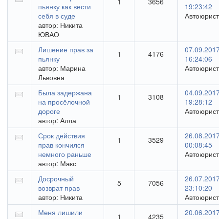
1
3656
пьянку как вести
19:23:42
себя в суде
Автоюрист
автор:
Никита
ЮВАО
Лишение прав за
07.09.201
1
4176
пьянку
16:24:06
автор:
Марина
Автоюрист
Львовна
Была задержана
04.09.201
1
3108
на просёлочной
19:28:12
дороге
Автоюрист
автор:
Алла
Срок действия
26.08.201
1
3529
прав кончился
00:08:45
немного раньше
Автоюрист
автор:
Макс
Досрочный
26.07.201
5
7056
возврат прав
23:10:20
автор:
Никита
Автоюрист
Меня лишили
20.06.201
1
4235