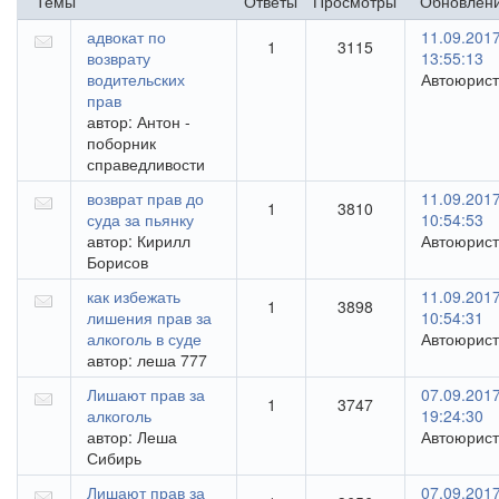
Темы
Ответы
Просмотры
Обновлен
адвокат по
11.09.201
1
3115
возврату
13:55:13
водительских
Автоюрист
прав
автор:
Антон -
поборник
справедливости
возврат прав до
11.09.201
1
3810
суда за пьянку
10:54:53
автор:
Кирилл
Автоюрист
Борисов
как избежать
11.09.201
1
3898
лишения прав за
10:54:31
алкоголь в суде
Автоюрист
автор:
леша 777
Лишают прав за
07.09.201
1
3747
алкоголь
19:24:30
автор:
Леша
Автоюрист
Сибирь
Лишают прав за
07.09.201