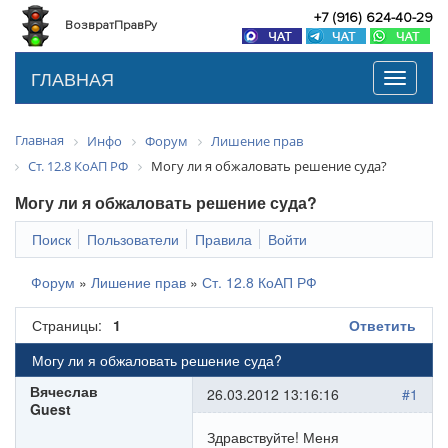
+7 (916) 624-40-29
ВозвратПравРу
ГЛАВНАЯ
Toggle
navigati
Главная
Инфо
Форум
Лишение прав
Ст. 12.8 КоАП РФ
Могу ли я обжаловать решение суда?
Могу ли я обжаловать решение суда?
Поиск
Пользователи
Правила
Войти
Форум
»
Лишение прав
»
Ст. 12.8 КоАП РФ
Страницы:
1
Ответить
Могу ли я обжаловать решение суда?
Вячеслав
26.03.2012 13:16:16
#1
Guest
Здравствуйте! Меня