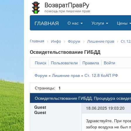
ВозвратПравРу
помощь при лишении прав
ГЛАВНАЯ
О нас
Услуги
Цены
Главная
Инфо
Форум
Лишение прав
Ст. 1
Освидетельствование ГИБДД
Поиск
Пользователи
Правила
Войти
Форум
»
Лишение прав
»
Ст. 12.8 КоАП РФ
Страницы:
1
Освидетельствование ГИБДД, Процедура освиде
Guest
18.06.2025 19:03:20
Guest
Здравствуйте. При пр
забор воздуха не был 