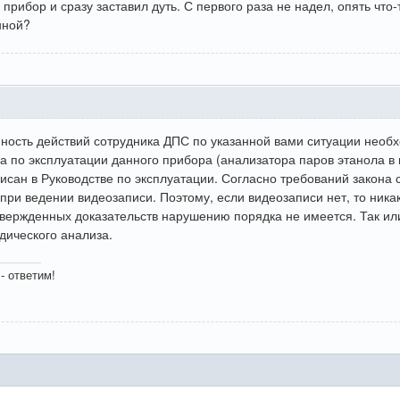
 прибор и сразу заставил дуть. С первого раза не надел, опять что
нной?
ность действий сотрудника ДПС по указанной вами ситуации необ
а по эксплуатации данного прибора (анализатора паров этанола в
исан в Руководстве по эксплуатации. Согласно требований закона 
 при ведении видеозаписи. Поэтому, если видеозаписи нет, то ник
ержденных доказательств нарушению порядка не имеется. Так или
дического анализа.
- ответим!