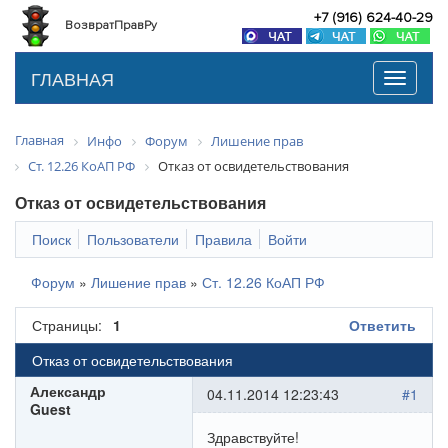
+7 (916) 624-40-29
ВозвратПравРу
ГЛАВНАЯ
Toggle
navigati
Главная
Инфо
Форум
Лишение прав
Ст. 12.26 КоАП РФ
Отказ от освидетельствования
Отказ от освидетельствования
Поиск
Пользователи
Правила
Войти
Форум
»
Лишение прав
»
Ст. 12.26 КоАП РФ
Страницы:
1
Ответить
Отказ от освидетельствования
Александр
04.11.2014 12:23:43
#1
Guest
Здравствуйте!