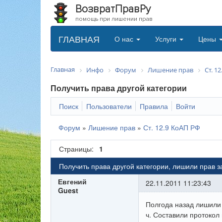
ВозвратПравРу
помощь при лишении прав
ГЛАВНАЯ
О нас
Услуги
Цены
Главная
Инфо
Форум
Лишение прав
Ст. 1
Получить права другой категории
Поиск
Пользователи
Правила
Войти
Форум
»
Лишение прав
»
Ст. 12.9 КоАП РФ
Страницы:
1
Получить права другой категории, лишили прав 
Евгений
22.11.2011 11:23:43
Guest
Полгода назад лишили 
ч. Составили протокол