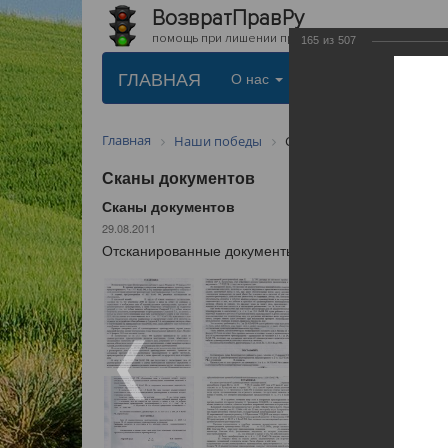
ВозвратПравРу
помощь при лишении прав
165
из
507
ГЛАВНАЯ
О нас
Услуги
Цены
Главная
Наши победы
Сканы документов
Сканы документов
Сканы документов
29.08.2011
Отсканированные документы выигранных дел по воз