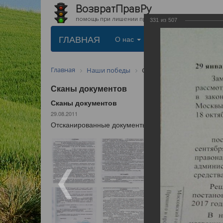
ВозвратПравРу
помощь при лишении прав
331
из
507
ГЛАВНАЯ
О нас
Услуги
Цены
Главная
Наши победы
Сканы документов
Сканы документов
Сканы документов
29.08.2011
Отсканированные документы выигранных дел по воз