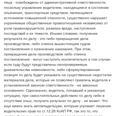
лица - освобождены от административной ответственности,
поскольку управление водителем, находящимся в состоянии
опьянения, транспортным средством, являющимся
источником повышенной опасности, существенно нарушает
охраняемые общественные правоотношения независимо от
роли правонарушителя, размера вреда, наступления
последствий и их тяжести. Иными словами, получение
результата по делу - это либо прекращение дела
производством, либо отмена вышестоящим судом
постановления о назначении наказания. При этом,
прекращение дела производством либо отмена
постановления - могут наступить исключительно в том случае,
если суду будут представлены неопровержимые
доказательства невиновности, либо сформулированная
позиция по делу будет указывать на существенные недостатки
материалов дела, которые не позволяют привлечь водителя к
установленной законом ответственности - на законных
основаниях. Однозначно, водитель, попавший в указанную
ситуацию, при самостоятельных действиях по делу либо в
отсутствие оных, получить результат по делу - не может. Что
еще важно знать автовладельцам, которым угрожает лишение
водительских прав по ст.12.26 КоАП РФ, так это то, что
критерий опьянения не входит в предмет доказывания по