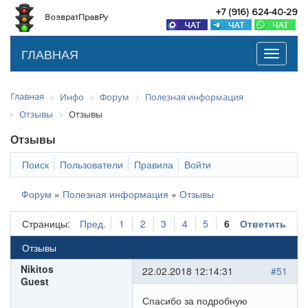
+7 (916) 624-40-29
ВозвратПравРу
ГЛАВНАЯ
Toggle
navigati
Главная
Инфо
Форум
Полезная информация
Отзывы
Отзывы
Отзывы
Поиск
Пользователи
Правила
Войти
Форум
»
Полезная информация
»
Отзывы
Страницы:
Пред.
1
2
3
4
5
6
Ответить
Отзывы
Nikitos
22.02.2018 12:14:31
#51
Guest
Спасибо за подробную